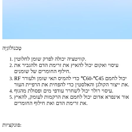
טֶכנוֹלוֹגִיָה
קוויטציה יכולה לפרק שומן לחלוטין.
עיסוי ואקום יכול להאיץ את זרימת הדם ולהגביר את
חילוף החומרים של שומנים.
RF יכול לחמם 45℃-60℃ כדי להמיס תאי שומן ולעורר
את ייצור הקולגן והאלסטין כדי להפחית את הרפיית העור.
עיסוי רולר יכול לשחרר עודפי מים ופסולת מהגוף.
אור אינפרא אדום יכול לחמם את הרקמות לעומק, להאיץ
את זרימת הדם ואת חילוף החומרים.
פונקציות: