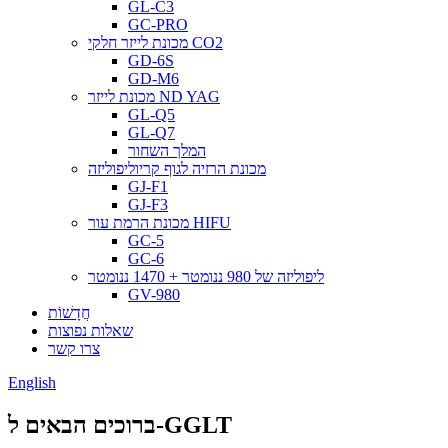
GL-C3
GC-PRO
מכונת לייזר חלקי CO2
GD-6S
GD-M6
מכונת לייזר ND YAG
GL-Q5
GL-Q7
המלך השחור
מכונת הרזיה לגוף קריוליפוליזה
GJ-F1
GJ-F3
מכונת הרמת עור HIFU
GC-5
GC-6
ליפוליזה של 980 ננומטר + 1470 ננומטר
GV-980
חֲדָשׁוֹת
שאלות נפוצות
צרו קשר
English
ברוכים הבאים ל-GGLT