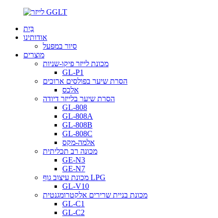
בַּיִת
אודותינו
סיור במפעל
מוצרים
מכונת לייזר פיקו-שניות
GL-P1
הסרת שיער בפולסים ארוכים
אלכס
הסרת שיער בלייזר דיודה
GL-808
GL-808A
GL-808B
GL-808C
אלמה-מקס
מכונה רב תכליתית
GE-N3
GE-N7
מכונת עיצוב גוף LPG
GL-V10
מכונת בניית שרירים אלקטרומגנטית
GL-C1
GL-C2