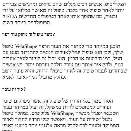
הצלוליטיס. אנשים רבים מגלים שהם נראים ומרגישים צעירים
יותר לאחר טיפול אחד בלבד. טיפול זה מאושר במלואו על ידי
ה-FDA ובטוח, מה שהופך אותו לאחד הטיפולים החדשים
הפופולריים ביותר בשוק.
כיצד טיפול זה מחזק עור רפוי?
טיפול VelaShape תוכנן במיוחד כדי למתוח את העור הרפוי
שלך, ולכן הוא טיפול יעיל לאזורים הנוטים להתנדנד מעט עם
הגיל, כמו הזרועות או הבטן. הוא יכול גם לעזור לעצב אזורים
בגוף, ולהשאיר אותך עם צורה חלקה וזורמת יותר. יש אנשים
שבוחרים לעבור טיפול זה לאחר טיפולי הרזיה, והוא עובד היטב
כחלק מחבילת מייקאובר לאמא.
איך זה עובד?
הסוד טמון בגלי הרדיו של טיפול זה, אשר מפרקים שומן
ועוזרים למטופלים לרדת במשקל. זה יעיל במיוחד עבור
צלוליטיס. במהלך טיפול VelaShape, הטכנאי יפעיל מכשיר
גלגול ישירות על העור, ויאפשר לגלי הרדיו לחדור לאזור
הממוקד ולעזור לכם לקבל מראה אלגנטי יותר כמעט באופן