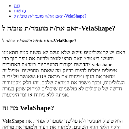
בַּיִת
חֲדָשׁוֹת
האם את/ה מועמד/ת טוב/ה ל-VelaShape?
האם את/ה מועמד/ת טוב/ה ל-VelaShape?
האם את/ה מועמד/ת טוב/ה ל-VelaShape?
האם יש לך צלוליטיס עיקש שלא נעלם לא משנה כמה תתאמנו
ותעשו דיאטה? האם תרצי לעצב ולרזות את גופך תוך כדי
הדגשת נקודות הבעייתיות במראה האחורית? velashape
טיפולים יכולים להיות בדיוק מה שאתם מחפשים. טיפול זה
שאושר על ידי ה-FDA מחטב את הגוף ומפחית את מראה
הצלוליטיס, ובכך משפר את המראה שלכם. זהו חלק מקטגוריה
חדשה של טיפולים לא פולשניים שיכולים למחוק שומן בצורה
אמינה ללא ניתוח או זמן הימנעות.
מה זה VelaShape?
VelaShape הוא טיפול אנונימי ולא פולשני שנועד להפחית את
היקף חלקי הגוף השונים, למתוח את העור ולמזער את מראה