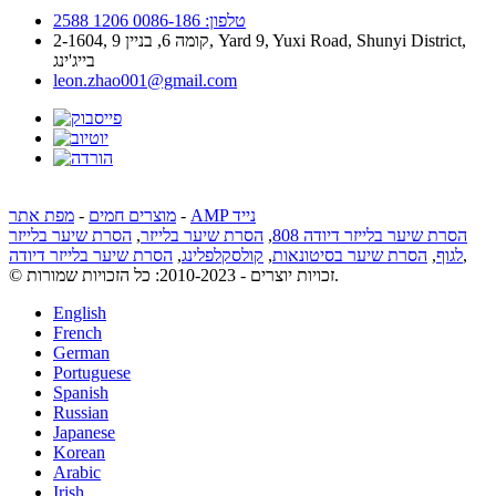
טלפון: 0086-186 1206 2588
2-1604, קומה 6, בניין 9, Yard 9, Yuxi Road, Shunyi District,
בייג'ינג
leon.zhao001@gmail.com
AMP נייד
-
מוצרים חמים
-
מפת אתר
הסרת שיער בלייזר דיודה 808
,
הסרת שיער בלייזר
,
הסרת שיער בלייזר
,
לגוף
,
הסרת שיער בסיטונאות
,
קולסקלפלינג
,
הסרת שיער בלייזר דיודה
© זכויות יוצרים - 2010-2023: כל הזכויות שמורות.
English
French
German
Portuguese
Spanish
Russian
Japanese
Korean
Arabic
Irish