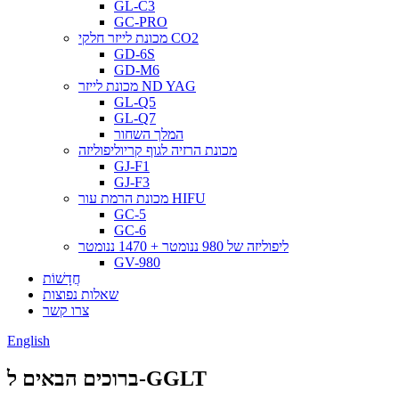
GL-C3
GC-PRO
מכונת לייזר חלקי CO2
GD-6S
GD-M6
מכונת לייזר ND YAG
GL-Q5
GL-Q7
המלך השחור
מכונת הרזיה לגוף קריוליפוליזה
GJ-F1
GJ-F3
מכונת הרמת עור HIFU
GC-5
GC-6
ליפוליזה של 980 ננומטר + 1470 ננומטר
GV-980
חֲדָשׁוֹת
שאלות נפוצות
צרו קשר
English
ברוכים הבאים ל-GGLT