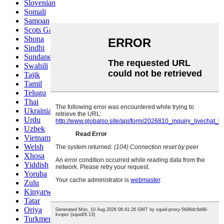
Slovenian
Somali
Samoan
Scots Gaelic
Shona
Sindhi
Sundanese
Swahili
Tajik
Tamil
Telugu
Thai
Ukrainian
Urdu
Uzbek
Vietnamese
Welsh
Xhosa
Yiddish
Yoruba
Zulu
Kinyarwanda
Tatar
Oriya
Turkmen