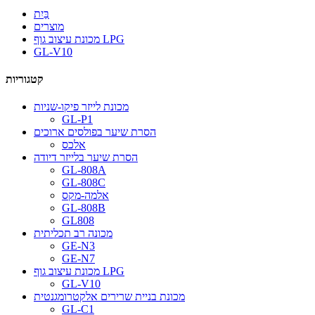
בַּיִת
מוצרים
מכונת עיצוב גוף LPG
GL-V10
קטגוריות
מכונת לייזר פיקו-שניות
GL-P1
הסרת שיער בפולסים ארוכים
אלכס
הסרת שיער בלייזר דיודה
GL-808A
GL-808C
אלמה-מקס
GL-808B
GL808
מכונה רב תכליתית
GE-N3
GE-N7
מכונת עיצוב גוף LPG
GL-V10
מכונת בניית שרירים אלקטרומגנטית
GL-C1