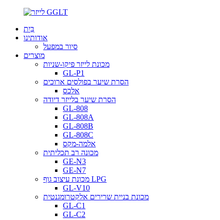
בַּיִת
אודותינו
סיור במפעל
מוצרים
מכונת לייזר פיקו-שניות
GL-P1
הסרת שיער בפולסים ארוכים
אלכס
הסרת שיער בלייזר דיודה
GL-808
GL-808A
GL-808B
GL-808C
אלמה-מקס
מכונה רב תכליתית
GE-N3
GE-N7
מכונת עיצוב גוף LPG
GL-V10
מכונת בניית שרירים אלקטרומגנטית
GL-C1
GL-C2