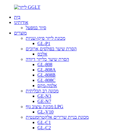
בַּיִת
אודותינו
סיור במפעל
מוצרים
מכונת לייזר פיקו-שניות
GL-P1
הסרת שיער בפולסים ארוכים
אלכס
הסרת שיער בלייזר דיודה
GL-808
GL-808A
GL-808B
GL-808C
אלמה-מקס
מכונה רב תכליתית
GE-N3
GE-N7
מכונת עיצוב גוף LPG
GL-V10
מכונת בניית שרירים אלקטרומגנטית
GL-C1
GL-C2