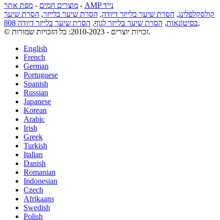
AMP נייד
-
מוצרים חמים
-
מפת אתר
קולסקלפלינג
,
הסרת שיער בלייזר דיודה
,
הסרת שיער בלייזר
,
הסרת שיער
,
בסיטונאות
,
הסרת שיער בלייזר לגוף
,
הסרת שיער בלייזר דיודה 808
© זכויות יוצרים - 2010-2023: כל הזכויות שמורות.
English
French
German
Portuguese
Spanish
Russian
Japanese
Korean
Arabic
Irish
Greek
Turkish
Italian
Danish
Romanian
Indonesian
Czech
Afrikaans
Swedish
Polish