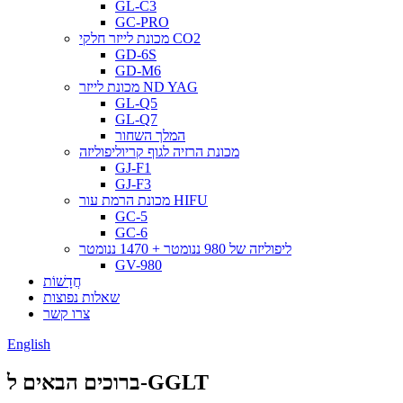
GL-C3
GC-PRO
מכונת לייזר חלקי CO2
GD-6S
GD-M6
מכונת לייזר ND YAG
GL-Q5
GL-Q7
המלך השחור
מכונת הרזיה לגוף קריוליפוליזה
GJ-F1
GJ-F3
מכונת הרמת עור HIFU
GC-5
GC-6
ליפוליזה של 980 ננומטר + 1470 ננומטר
GV-980
חֲדָשׁוֹת
שאלות נפוצות
צרו קשר
English
ברוכים הבאים ל-GGLT