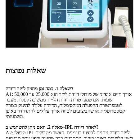
שאלות נפוצות
שאלה 1. כמה זמן מחזיק לייזר דיודה?
A1: אורך חיים אופייני של מודולי דיודת לייזר הוא 25,000 עד 50,000
שעות. אם טמפרטורת דיודת הלייזר ממשיכה לעלות מעבר
לטמפרטורת ההפעלה המקסימלית, הדיודה עלולה להינזק בצורה
קטסטרופלית או שהביצועים לטווח ארוך עלולים להתדרדר באופן
משמעותי.
שאלה 2. האם ניתן להשתמש ב-IPL לאחר דיודה?
A2: טיפולי IPL ולייזר דיודה ניתנים לביצוע בו זמנית. כאשר מטופלים
בשני הלייזרים באותו ביקור, מסתכנים בכך שהעור יספוג יותר מדי חום