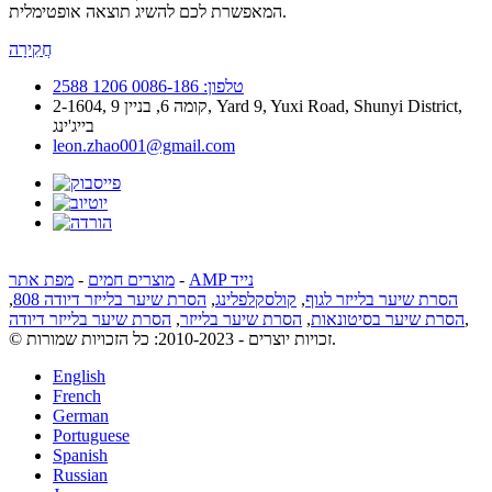
המאפשרת לכם להשיג תוצאה אופטימלית.
חֲקִירָה
טלפון: 0086-186 1206 2588
2-1604, קומה 6, בניין 9, Yard 9, Yuxi Road, Shunyi District,
בייג'ינג
leon.zhao001@gmail.com
AMP נייד
-
מוצרים חמים
-
מפת אתר
הסרת שיער בלייזר לגוף
,
קולסקלפלינג
,
הסרת שיער בלייזר דיודה 808
,
,
הסרת שיער בסיטונאות
,
הסרת שיער בלייזר
,
הסרת שיער בלייזר דיודה
© זכויות יוצרים - 2010-2023: כל הזכויות שמורות.
English
French
German
Portuguese
Spanish
Russian