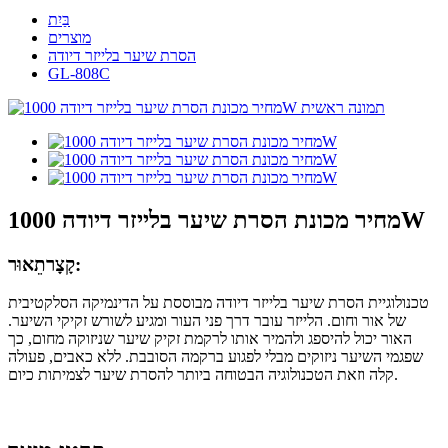
בַּיִת
מוצרים
הסרת שיער בלייזר דיודה
GL-808C
מחיר מכונת הסרת שיער בלייזר דיודה 1000W
תֵאוּר:
קָצָר
טכנולוגיית הסרת שיער בלייזר דיודה מבוססת על הדינמיקה הסלקטיבית
של אור וחום. הלייזר עובר דרך פני העור ומגיע לשורש זקיקי השיער.
האור יכול להיספג ולהמיר אותו לרקמת זקיק שיער שניזוקה מחום, כך
שפגמי השיער ניזוקים מבלי לפגוע ברקמה הסובבת. ללא כאבים, פעולה
קלה וזאת הטכנולוגיה הבטוחה ביותר להסרת שיער לצמיתות כיום.