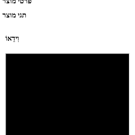
פרטי מוצר
תגי מוצר
וִידֵאוֹ