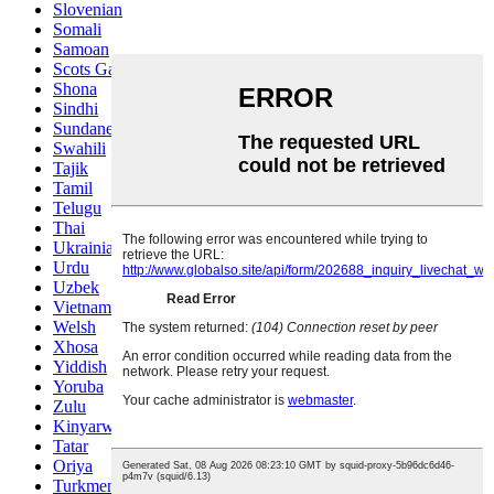
Slovenian
Somali
Samoan
Scots Gaelic
Shona
Sindhi
Sundanese
Swahili
Tajik
Tamil
Telugu
Thai
Ukrainian
Urdu
Uzbek
Vietnamese
Welsh
Xhosa
Yiddish
Yoruba
Zulu
Kinyarwanda
Tatar
Oriya
Turkmen