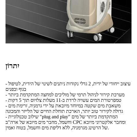
יִתרוֹן
- עיצוב ייחודי של ידית, 2 גדלי נקודות ניתנים לשינוי של הידית, לטיפול
בגוף ובפנים
- מערכת קירור לניהול תרמי של מוליכים למחצה המתקדמת ביותר
- טמפרטורת המים עשויה לרדת ב-11 מעלות צלזיוס תוך 5 דקות
- משאבת מים שקטה במיוחד מיובאת על ידי גרמניה, זרימת מים
גדולה לקירור טוב יותר, הארכת תוחלת החיים של הלייזר והמכונה
- שילוב טכנולוגיית "plug and play" המתקדמת ביותר של מים
וחשמל, מחבר מים מיובא של ארה"ב CPC ומחבר אלקטרוני מיובא
של הרטינג מגרמניה, ללא דליפת מים וחשמל, בטוח ואמין.