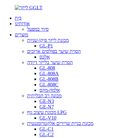
בַּיִת
אודותינו
סיור במפעל
מוצרים
מכונת לייזר פיקו-שניות
GL-P1
הסרת שיער בפולסים ארוכים
אלכס
הסרת שיער בלייזר דיודה
GL-808
GL-808A
GL-808B
GL-808C
אלמה-מקס
מכונה רב תכליתית
GE-N3
GE-N7
מכונת עיצוב גוף LPG
GL-V10
מכונת בניית שרירים אלקטרומגנטית
GL-C1
GL-C2