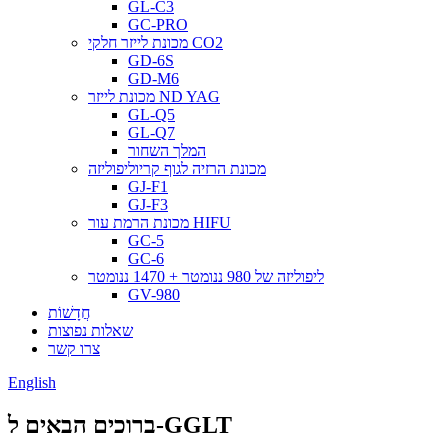
GL-C3
GC-PRO
מכונת לייזר חלקי CO2
GD-6S
GD-M6
מכונת לייזר ND YAG
GL-Q5
GL-Q7
המלך השחור
מכונת הרזיה לגוף קריוליפוליזה
GJ-F1
GJ-F3
מכונת הרמת עור HIFU
GC-5
GC-6
ליפוליזה של 980 ננומטר + 1470 ננומטר
GV-980
חֲדָשׁוֹת
שאלות נפוצות
צרו קשר
English
ברוכים הבאים ל-GGLT