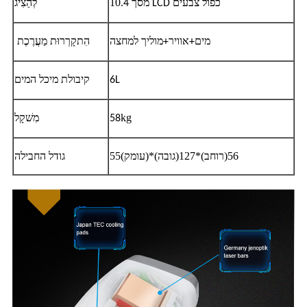
10
מסך LCD כפול צבעים
.4
לְהַצִיג
מים+אוויר+מוליך למחצה
הִתקָרְרוּת
מַעֲרֶכֶת
6L
קיבולת מיכל המים
kg
מִשׁקָל
58
55(עומק)*56(רוחב)*127(גובה)
גודל החבילה