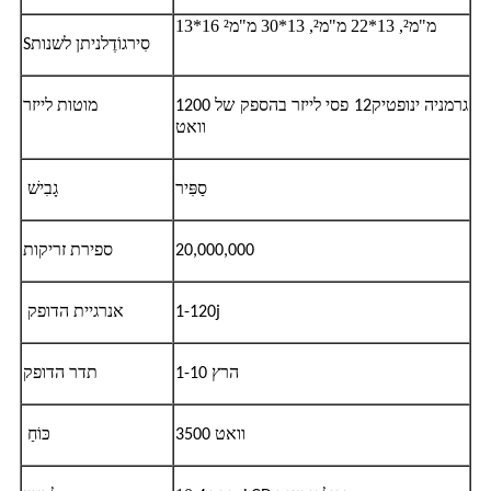
13*16 מ"מ², 13*22 מ"מ², 13*30 מ"מ²
סִיר
ניתן לשנות
גוֹדֶל
S
גרמניה ינופטיק
מוטות לייזר
12 פסי לייזר בהספק של 1200
וואט
סַפִּיר
גָבִישׁ
20,000,000
ספירת זריקות
1-120j
אנרגיית הדופק
1-10 הרץ
תדר הדופק
3500 וואט
כּוֹחַ