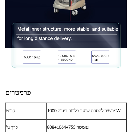
פרמטרים
מכשיר להסרת שיער בלייזר דיודה 1000W
פָּרִיט
808+1064+755 ננומטר
אֹרֶך גַל