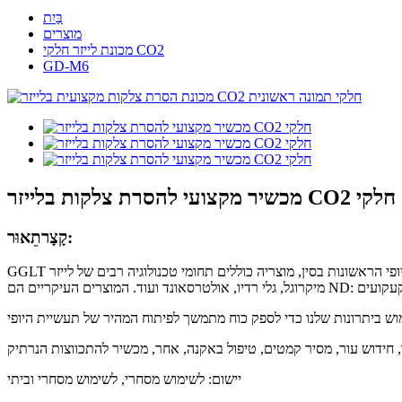
בַּיִת
מוצרים
מכונת לייזר חלקי CO2
GD-M6
מכשיר מקצועי להסרת צלקות בלייזר CO2 חלקי
תֵאוּר:
קָצָר
GGLT היא יצרנית מקצועית של ציוד רפואי ויופי, המתמחה במחקר ופיתוח, ייצור, מכירות ושירות לאחר המכירה. כאחת מיצרניות מכשירי היופי הראשונות בסין, מוצריה כוללים תחומי טכנולוגיה רבים של לייזר, ELIGHT,
, חידוש עור, מסיר קמטים, טיפול באקנה, אחר, מכשיר להתכווצות הנרתיק
יישום: לשימוש מסחרי, לשימוש מסחרי וביתי