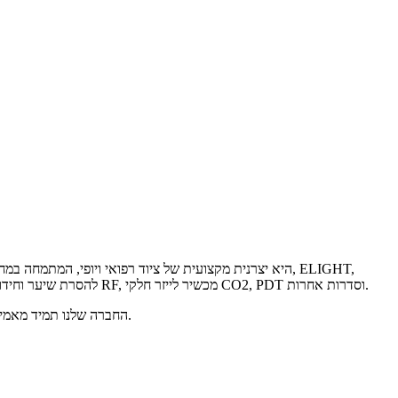
מיקרוגל, גלי רדיו, אולטרסאונד ועוד. המוצרים העיקריים הם ND: מכשיר לייזר להסרת קעקועים YAG Q-Switch, מכשיר Elight להסרת שיער וחידוש עור, מכשיר סדרת RF, מכשיר לייזר חלקי CO2, PDT וסדרות אחרות.
החברה שלנו תמיד מאמינה ב"איכות ראשונה, מחיר ראשון, שירות ראשון" למטרות עסקיות, תוך שימוש ביתרונות שלנו כדי לספק כוח מתמשך לפיתוח המהיר של תעשיית היופי.