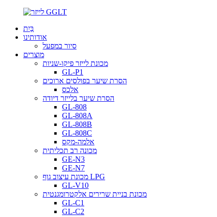
בַּיִת
אודותינו
סיור במפעל
מוצרים
מכונת לייזר פיקו-שניות
GL-P1
הסרת שיער בפולסים ארוכים
אלכס
הסרת שיער בלייזר דיודה
GL-808
GL-808A
GL-808B
GL-808C
אלמה-מקס
מכונה רב תכליתית
GE-N3
GE-N7
מכונת עיצוב גוף LPG
GL-V10
מכונת בניית שרירים אלקטרומגנטית
GL-C1
GL-C2