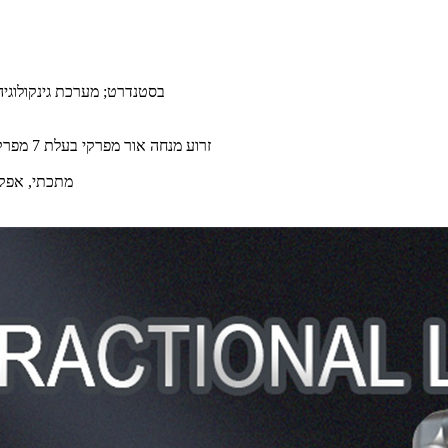
1. חיתוך רגיל ומערכת Fractional 2 בסטנדרט
4. זרוע מנחה אור מפרקי בעלת 7 מפרקים; נוח וגמיש בפעולה, מפחית באופן משמעותי את אובדן האנרגיה
6. צינור RF מ