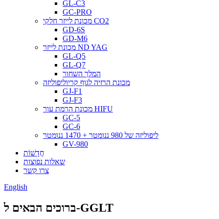
GL-C3
GC-PRO
מכונת לייזר חלקי CO2
GD-6S
GD-M6
מכונת לייזר ND YAG
GL-Q5
GL-Q7
המלך השחור
מכונת הרזיה לגוף קריוליפוליזה
GJ-F1
GJ-F3
מכונת הרמת עור HIFU
GC-5
GC-6
ליפוליזה של 980 ננומטר + 1470 ננומטר
GV-980
חֲדָשׁוֹת
שאלות נפוצות
צרו קשר
English
ברוכים הבאים ל-GGLT